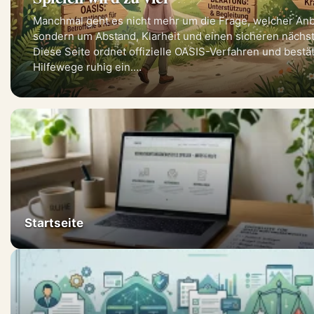
Manchmal geht es nicht mehr um die Frage, welcher Anbi
sondern um Abstand, Klarheit und einen sicheren nächst
Diese Seite ordnet offizielle OASIS-Verfahren und bestät
Hilfewege ruhig ein.…
Startseite