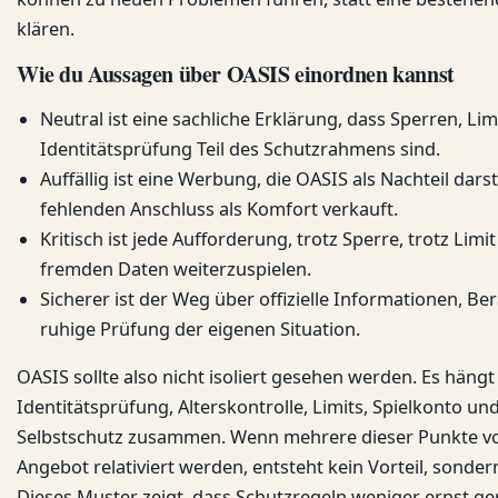
klären.
Wie du Aussagen über OASIS einordnen kannst
Neutral ist eine sachliche Erklärung, dass Sperren, Lim
Identitätsprüfung Teil des Schutzrahmens sind.
Auffällig ist eine Werbung, die OASIS als Nachteil darst
fehlenden Anschluss als Komfort verkauft.
Kritisch ist jede Aufforderung, trotz Sperre, trotz Limi
fremden Daten weiterzuspielen.
Sicherer ist der Weg über offizielle Informationen, Be
ruhige Prüfung der eigenen Situation.
OASIS sollte also nicht isoliert gesehen werden. Es hängt
Identitätsprüfung, Alterskontrolle, Limits, Spielkonto u
Selbstschutz zusammen. Wenn mehrere dieser Punkte v
Angebot relativiert werden, entsteht kein Vorteil, sonder
Dieses Muster zeigt, dass Schutzregeln weniger ernst