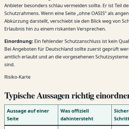
Anbieter besonders schlau vermeiden sollte. Er ist Teil de
Schutzrahmens. Wenn eine Seite „ohne OASIS“ als ang
Abkürzung darstellt, verschiebt sie den Blick weg von Sc
Erlaubnis hin zu einem riskanten Versprechen.
Einordnung:
Ein fehlender Schutzanschluss ist kein Qua
Bei Angeboten für Deutschland sollte zuerst geprüft wer
amtlich erlaubt und an die vorgesehenen Schutzsystem
sind.
Risiko-Karte
Typische Aussagen richtig einordne
Aussage auf einer
Was offiziell
Sicher
Seite
dahintersteht
Schrit