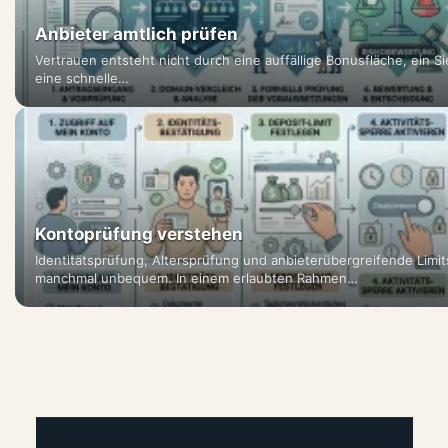
Anbieter amtlich prüfen
Vertrauen entsteht nicht durch eine auffällige Bonusfläche, ein Si
eine schnelle…
Kontoprüfung verstehen
Identitätsprüfung, Altersprüfung und anbieterübergreifende Limit
manchmal unbequem. In einem erlaubten Rahmen…